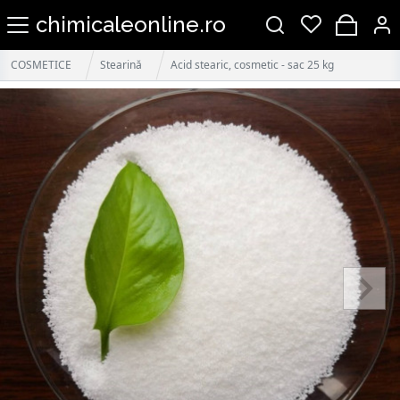
chimicaleonline.ro
COSMETICE
Stearină
Acid stearic, cosmetic - sac 25 kg