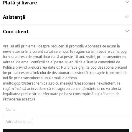
Plată și livrare
Asistență
Cont client
Vrei să afli prin email despre reduceri și promoții? Abonează-te acum la
newsletter și fii la curent cu tot ce e nou! Te rugăm să ai în vedere că ne poți
furniza adresa de email doar dacă ai peste 18 ani. Astfel, prin transmiterea
adresei de email confirmi că ai peste 18 ani și că ai luat la cunoștință de
Politica privind prelucrarea datelor. Nu îți face griji, te poți dezabona oricând
fie prin accesarea link-ului de dezabonare existent în mesajele transmise de
noi fie prin transmiterea unui email la adresa
mailto:gdpr@sterachemicals.ro cu mesajul “Dezabonare newsletter”. Te
rugăm însă să ai în vedere că retragerea consimțământului nu va afecta
legalitatea prelucrărilor efectuate pe baza consimțământului înainte de
retragerea acestuia