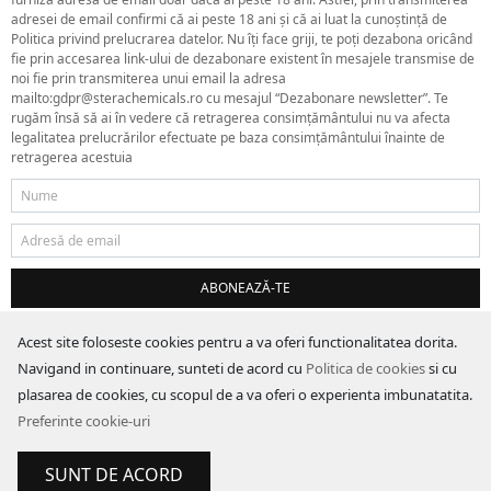
adresei de email confirmi că ai peste 18 ani și că ai luat la cunoștință de
Politica privind prelucrarea datelor. Nu îți face griji, te poți dezabona oricând
fie prin accesarea link-ului de dezabonare existent în mesajele transmise de
noi fie prin transmiterea unui email la adresa
mailto:gdpr@sterachemicals.ro cu mesajul “Dezabonare newsletter”. Te
rugăm însă să ai în vedere că retragerea consimțământului nu va afecta
legalitatea prelucrărilor efectuate pe baza consimțământului înainte de
retragerea acestuia
ABONEAZĂ-TE
Acest site foloseste cookies pentru a va oferi functionalitatea dorita.
Navigand in continuare, sunteti de acord cu
Politica de cookies
si cu
plasarea de cookies, cu scopul de a va oferi o experienta imbunatatita.
Preferinte cookie-uri
SUNT DE ACORD