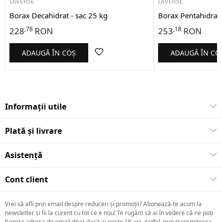
DIVERSE
DIVERSE
Borax Decahidrat - sac 25 kg
Borax Pentahidrat 
,78
,18
228
RON
253
RON
ADAUGĂ ÎN COȘ
ADAUGĂ ÎN CO
Informații utile
Plată și livrare
Asistență
Cont client
Vrei să afli prin email despre reduceri și promoții? Abonează-te acum la
newsletter și fii la curent cu tot ce e nou! Te rugăm să ai în vedere că ne poți
furniza adresa de email doar dacă ai peste 18 ani. Astfel, prin transmiterea