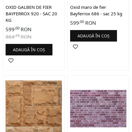
OXID GALBEN DE FIER
Oxid maro de fier
BAYFERROX 920 - SAC 20
Bayferrox 686 - sac 25 kg
KG
,00
599
RON
,00
599
RON
,29
ADAUGĂ ÎN COȘ
864
RON
ADAUGĂ ÎN COȘ