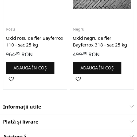
Rosu
Negru
Oxid rosu de fier Bayferrox
Oxid negru de fier
110 - sac 25 kg
Bayferrox 318 - sac 25 kg
,95
,00
964
RON
499
RON
ADAUGĂ ÎN COȘ
ADAUGĂ ÎN COȘ
Informații utile
Plată și livrare
Asistență