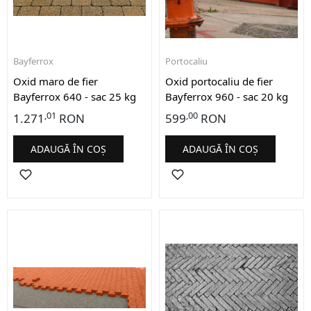
Bayferrox
Portocaliu
Oxid maro de fier
Oxid portocaliu de fier
Bayferrox 640 - sac 25 kg
Bayferrox 960 - sac 20 kg
,01
,00
1.271
RON
599
RON
ADAUGĂ ÎN COȘ
ADAUGĂ ÎN COȘ