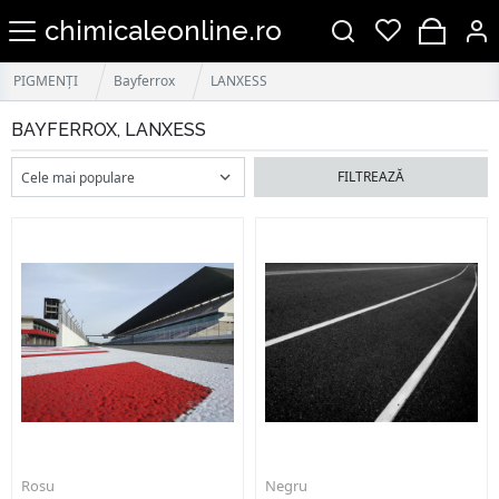
chimicaleonline.ro
PIGMENȚI
Bayferrox
LANXESS
BAYFERROX, LANXESS
FILTREAZĂ
Rosu
Negru