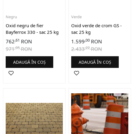
Negru
Verde
Oxid negru de fier
Oxid verde de crom GS -
Bayferrox 330 - sac 25 kg
sac 25 kg
,61
,00
762
RON
1.599
RON
,05
,22
971
RON
2.433
RON
ADAUGĂ ÎN COȘ
ADAUGĂ ÎN COȘ