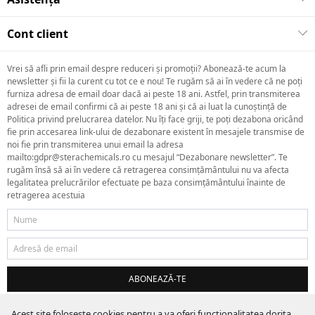
Cont client
Vrei să afli prin email despre reduceri și promoții? Abonează-te acum la
newsletter și fii la curent cu tot ce e nou! Te rugăm să ai în vedere că ne poți
furniza adresa de email doar dacă ai peste 18 ani. Astfel, prin transmiterea
adresei de email confirmi că ai peste 18 ani și că ai luat la cunoștință de
Politica privind prelucrarea datelor. Nu îți face griji, te poți dezabona oricând
fie prin accesarea link-ului de dezabonare existent în mesajele transmise de
noi fie prin transmiterea unui email la adresa
mailto:gdpr@sterachemicals.ro cu mesajul “Dezabonare newsletter”. Te
rugăm însă să ai în vedere că retragerea consimțământului nu va afecta
legalitatea prelucrărilor efectuate pe baza consimțământului înainte de
retragerea acestuia
ABONEAZĂ-TE
Acest site foloseste cookies pentru a va oferi functionalitatea dorita.