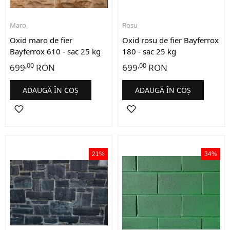
Maro
Rosu
Oxid maro de fier
Oxid rosu de fier Bayferrox
Bayferrox 610 - sac 25 kg
180 - sac 25 kg
,00
,00
699
RON
699
RON
ADAUGĂ ÎN COȘ
ADAUGĂ ÎN COȘ
21%
34%