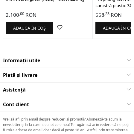
canistră plastic 30
,00
,23
2.100
RON
558
RON
ADAUGĂ ÎN COȘ
ADAUGĂ ÎN CO
Informații utile
Plată și livrare
Asistență
Cont client
Vrei să afli prin email despre reduceri și promoții? Abonează-te acum la
newsletter și fii la curent cu tot ce e nou! Te rugăm să ai în vedere că ne poți
furniza adresa de email doar dacă ai peste 18 ani. Astfel, prin transmiterea