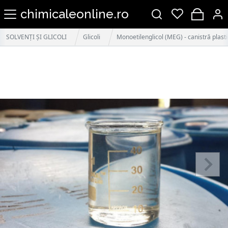
chimicaleonline.ro
SOLVENȚI ȘI GLICOLI
Glicoli
Monoetilenglicol (MEG) - canistră plasti