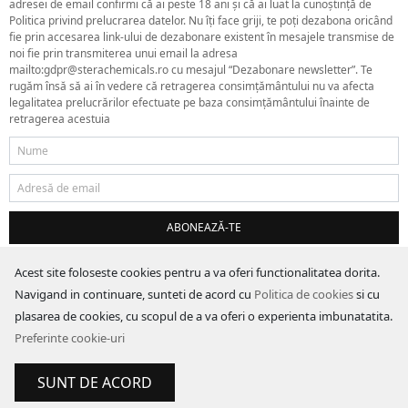
adresei de email confirmi că ai peste 18 ani și că ai luat la cunoștință de
Politica privind prelucrarea datelor. Nu îți face griji, te poți dezabona oricând
fie prin accesarea link-ului de dezabonare existent în mesajele transmise de
noi fie prin transmiterea unui email la adresa
mailto:gdpr@sterachemicals.ro cu mesajul “Dezabonare newsletter”. Te
rugăm însă să ai în vedere că retragerea consimțământului nu va afecta
legalitatea prelucrărilor efectuate pe baza consimțământului înainte de
retragerea acestuia
ABONEAZĂ-TE
Acest site foloseste cookies pentru a va oferi functionalitatea dorita.
Navigand in continuare, sunteti de acord cu
Politica de cookies
si cu
plasarea de cookies, cu scopul de a va oferi o experienta imbunatatita.
Preferinte cookie-uri
SUNT DE ACORD
Magazin online creat cu MerchantPro