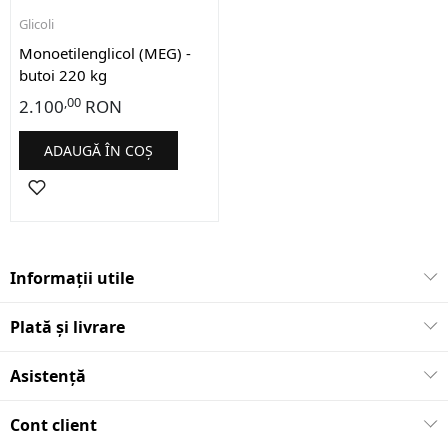
Glicoli
Monoetilenglicol (MEG) -
butoi 220 kg
,00
2.100
RON
ADAUGĂ ÎN COȘ
Informații utile
Plată și livrare
Asistență
Cont client