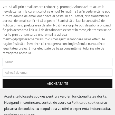
Vrei să afli prin email despre reduceri și promoții? Abonează-te acum la
newsletter și fii la curent cu tot ce e nou! Te rugăm să ai în vedere că ne poți
furniza adresa de email doar dacă ai peste 18 ani. Astfel, prin transmiterea
adresei de email confirmi că ai peste 18 ani și că ai luat la cunoștință de
Politica privind prelucrarea datelor. Nu îți face griji, te poți dezabona oricând
fie prin accesarea link-ului de dezabonare existent în mesajele transmise de
noi fie prin transmiterea unui email la adresa
mailto:gdpr@sterachemicals.ro cu mesajul “Dezabonare newsletter”. Te
rugăm însă să ai în vedere că retragerea consimțământului nu va afecta
legalitatea prelucrărilor efectuate pe baza consimțământului înainte de
retragerea acestuia
ABONEAZĂ-TE
Acest site foloseste cookies pentru a va oferi functionalitatea dorita.
Navigand in continuare, sunteti de acord cu
Politica de cookies
si cu
plasarea de cookies, cu scopul de a va oferi o experienta imbunatatita.
Preferinte cookie-uri