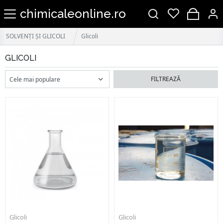
chimicaleonline.ro
SOLVENȚI ȘI GLICOLI
Glicoli
GLICOLI
FILTREAZĂ
Glicoli
Glicoli