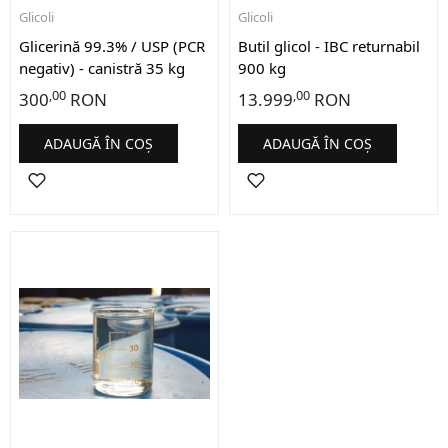
Glicoli
Glicoli
Glicerină 99.3% / USP (PCR
Butil glicol - IBC returnabil
negativ) - canistră 35 kg
900 kg
,00
,00
300
RON
13.999
RON
ADAUGĂ ÎN COȘ
ADAUGĂ ÎN COȘ