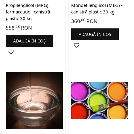
Propilenglicol (MPG),
Monoetilenglicol (MEG) -
farmaceutic - canistră
canistră plastic 30 kg
plastic 30 kg
,00
360
RON
,23
558
RON
ADAUGĂ ÎN COȘ
ADAUGĂ ÎN COȘ