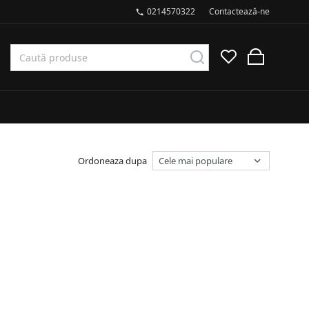
0214570322
Contactează-ne
Ordoneaza dupa