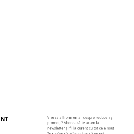
Vrei să afli prin email despre reduceri și
ENT
promoții? Abonează-te acum la
newsletter și fii la curent cu tot ce e nou!
Te rugăm să ai în vedere că ne poți