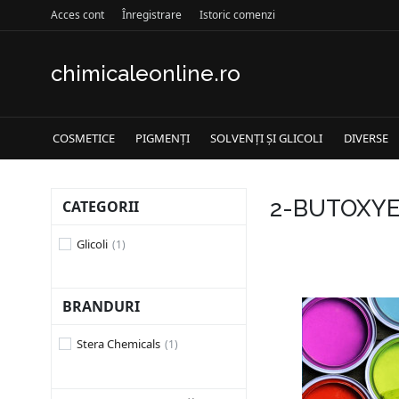
Acces cont
Înregistrare
Istoric comenzi
chimicaleonline.ro
COSMETICE
PIGMENȚI
SOLVENȚI ȘI GLICOLI
DIVERSE
2-BUTOXY
CATEGORII
Glicoli
BRANDURI
Stera Chemicals