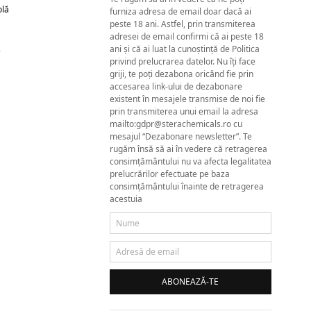
olă
furniza adresa de email doar dacă ai
peste 18 ani. Astfel, prin transmiterea
adresei de email confirmi că ai peste 18
ani și că ai luat la cunoștință de Politica
e
privind prelucrarea datelor. Nu îți face
griji, te poți dezabona oricând fie prin
accesarea link-ului de dezabonare
existent în mesajele transmise de noi fie
prin transmiterea unui email la adresa
mailto:gdpr@sterachemicals.ro cu
mesajul “Dezabonare newsletter”. Te
rugăm însă să ai în vedere că retragerea
consimțământului nu va afecta legalitatea
prelucrărilor efectuate pe baza
consimțământului înainte de retragerea
acestuia
ABONEAZĂ-TE