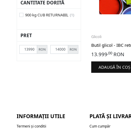
CANTITATE DORITĂ
900 kg CUB RETURNABIL
PRET
Glicoli
Butil glicol - IBC r
RON
RON
,00
13.999
RON
ADAUGĂ ÎN COȘ
INFORMAȚII UTILE
PLATĂ ȘI LIVRA
Termeni și conditii
Cum cumpăr