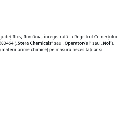
 județ Ilfov, România, înregistrată la Registrul Comerțului
683464 („
Stera Chemicals
” sau „
Operator/ul
” sau „
Noi
”),
(materii prime chimice) pe măsura necesităților și