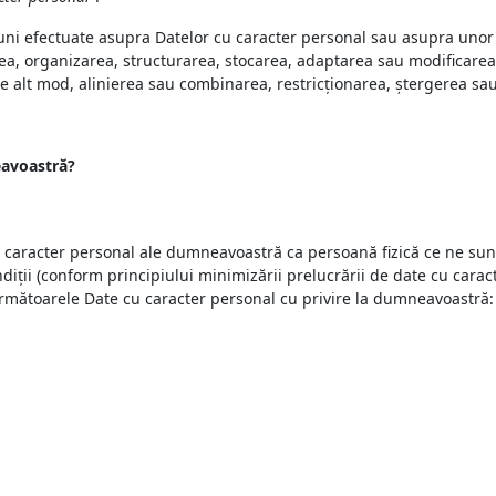
ni efectuate asupra Datelor cu caracter personal sau asupra unor s
rea, organizarea, structurarea, stocarea, adaptarea sau modificarea,
e alt mod, alinierea sau combinarea, restricționarea, ștergerea sa
eavoastră?
u caracter personal ale dumneavoastră ca persoană fizică ce ne sun
ondiții (conform principiului minimizării prelucrării de date cu cara
 următoarele Date cu caracter personal cu privire la dumneavoastră: