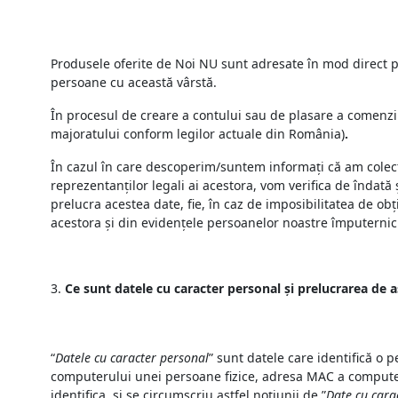
Produsele oferite de Noi NU sunt adresate în mod direct pe
persoane cu această vârstă.
În procesul de creare a contului sau de plasare a comenzii 
majoratului conform legilor actuale din România)
.
În cazul în care descoperim/suntem informați că am colect
reprezentanților legali ai acestora, vom verifica de îndată
prelucra acestea date, fie, în caz de imposibilitatea de o
acestora și din evidențele persoanelor noastre împuternicit
Ce sunt datele cu caracter personal și prelucrarea de a
“
Datele cu caracter personal
” sunt datele care identifică o p
computerului unei persoane fizice, adresa MAC a computerul
identifica, și se circumscriu astfel noțiunii de ”
Date cu cara