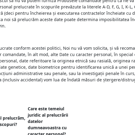
 riscul să nu vă putem furniza Produsele comandate pentru că ne va f
onal prelucrate în scopurile prevăzute la literele A-D, F, G, I, K-L,
ă (deci pentru încheierea și executarea contractelor încheiate cu d
 noi să prelucrăm aceste date poate determina imposibilitatea înc
in.
ate conform acestei politici, Noi nu vă vom solicita, și vă recoma
r comandate, în alt mod, alte Date cu caracter personal, în special 
rsonal, date referitoare la originea etnică sau rasială, originea ras
 date genetice, date biometrice pentru identificarea unică a unei per
ncțiuni administrative sau penale, sau la investigații penale în cur
la (inclusiv accidental) vom lua de îndată măsuri de ștergere/distr
Care este temeiul
juridic al prelucrării
l prelucrăm,
datelor
 scopuri?
dumneavoastra cu
caracter personal?