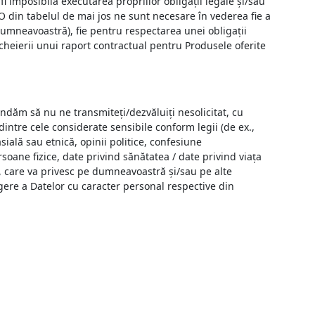
i imposibilă executarea propriilor obligații legale și/sau
 O din tabelul de mai jos ne sunt necesare în vederea fie a
umneavoastră), fie pentru respectarea unei obligații
heierii unui raport contractual pentru Produsele oferite
ndăm să nu ne transmiteți/dezvăluiți nesolicitat, cu
dintre cele considerate sensibile conform legii (de ex.,
ială sau etnică, opinii politice, confesiune
soane fizice, date privind sănătatea / date privind viața
s, care va privesc pe dumneavoastră și/sau pe alte
ugere a Datelor cu caracter personal respective din