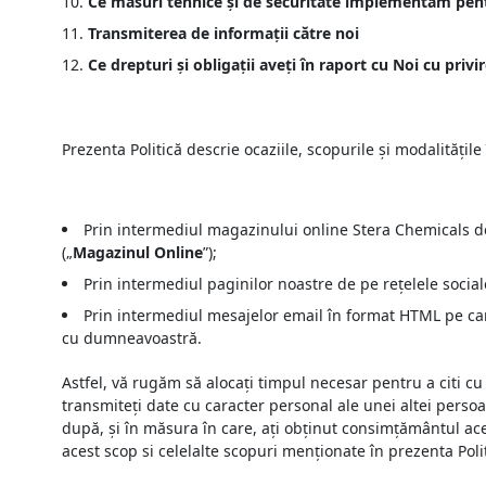
Ce măsuri tehnice și de securitate implementam pent
Transmiterea de informații către noi
Ce drepturi și obligații aveți în raport cu Noi cu pri
Prezenta Politică descrie ocaziile, scopurile și modalităț
Prin intermediul magazinului online Stera Chemicals d
(„
Magazinul Online
”);
Prin intermediul paginilor noastre de pe rețelele sociale
Prin intermediul mesajelor email în format HTML pe care
cu dumneavoastră.
Astfel, vă rugăm să alocați timpul necesar pentru a citi cu 
transmiteți date cu caracter personal ale unei altei persoan
după, și în măsura în care, ați obținut consimțământul ace
acest scop si celelalte scopuri menționate în prezenta Pol