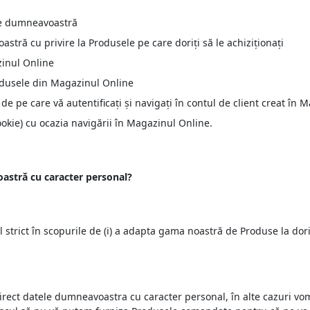
de dumneavoastră
astră cu privire la Produsele pe care doriți să le achiziționați
zinul Online
odusele din Magazinul Online
e pe care vă autentificați și navigați în contul de client creat în 
cookie) cu ocazia navigării în Magazinul Online.
astră cu caracter personal?
strict în scopurile de (i) a adapta gama noastră de Produse la do
direct datele dumneavoastra cu caracter personal, în alte cazuri vo