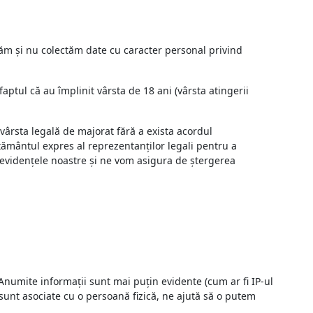
tăm și nu colectăm date cu caracter personal privind
ptul că au împlinit vârsta de 18 ani (vârsta atingerii
ârsta legală de majorat fără a exista acordul
mțământul expres al reprezentanților legali pentru a
n evidențele noastre și ne vom asigura de ștergerea
. Anumite informații sunt mai puțin evidente (cum ar fi IP-ul
sunt asociate cu o persoană fizică, ne ajută să o putem