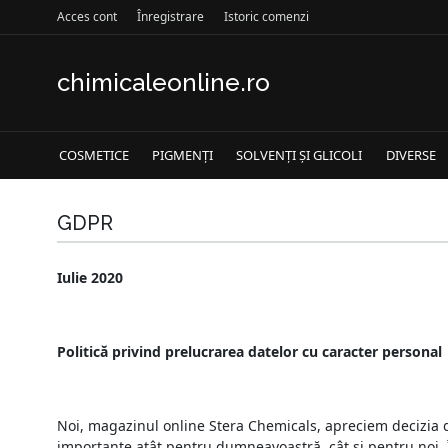
Acces cont
Înregistrare
Istoric comenzi
chimicaleonline.ro
COSMETICE
PIGMENȚI
SOLVENȚI ȘI GLICOLI
DIVERSE
GDPR
Iulie 2020
Politic
ă privind prelucrarea datelor cu caracter personal
Noi, magazinul online Stera Chemicals, apreciem decizia 
importante atât pentru dumneavoastră, cât și pentru noi. Î