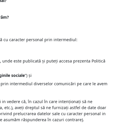
nal?
crăm?
ră cu caracter personal prin intermediul:
, unde este publicată și puteți accesa prezenta Politică
inile sociale
”) și
i prin intermediul diverselor comunicări pe care le avem
 in vedere că, în cazul în care intenționați să ne
, etc.), aveți dreptul să ne furnizați astfel de date doar
rivind prelucrarea datelor sale cu caracter personal in
u ne asumăm răspunderea în cazuri contrare).