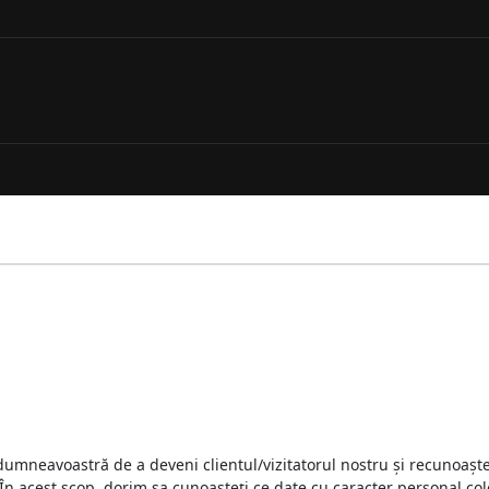
dumneavoastră de a deveni clientul/vizitatorul nostru și recunoaș
n acest scop, dorim sa cunoașteți ce date cu caracter personal cole