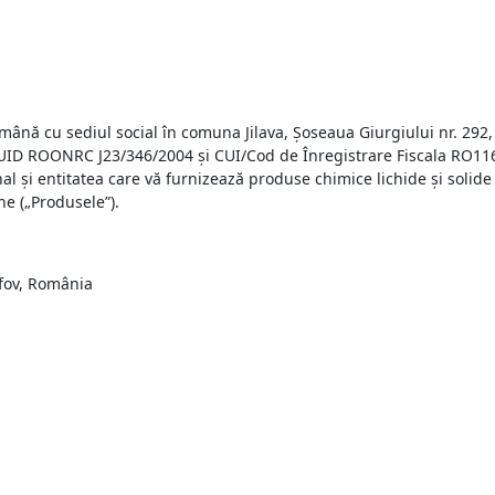
mână cu sediul social în comuna Jilava, Șoseaua Giurgiului nr. 292,
 EUID ROONRC J23/346/2004 și CUI/Cod de Înregistrare Fiscala RO11
 și entitatea care vă furnizează produse chimice lichide și solide 
e („Produsele”).
lfov, România