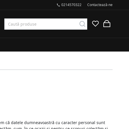
0214570322
Contactează-ne
tem că datele dumneavoastră cu caracter personal sunt
ctăm, cum, în ce ocazii și pentru ce scopuri colectăm și