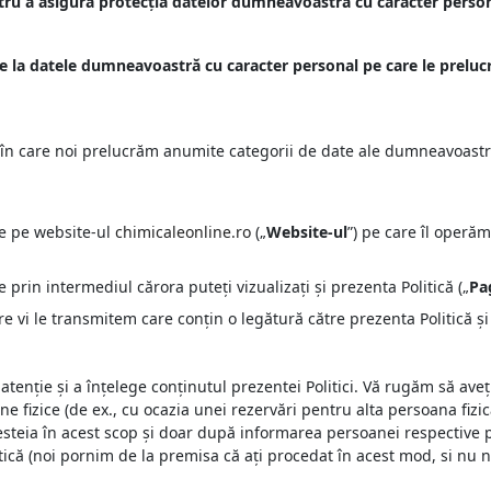
ru a asigura protecția datelor dumneavoastra cu caracter perso
vire la datele dumneavoastră cu caracter personal pe care le prelu
ile în care noi prelucrăm anumite categorii de date ale dumneavoast
e pe website-ul
chimicaleonline.ro
(„
Website-ul
”)
pe care îl operăm
 prin intermediul cărora puteți vizualizați și prezenta Politică („
Pag
 vi le transmitem care conțin o legătură către prezenta Politică ș
atenție și a înțelege conținutul prezentei Politici. Vă rugăm să aveți
e fizice (de ex., cu ocazia unei rezervări pentru alta persoana fizica
steia în acest scop și doar după informarea persoanei respective p
itică (noi pornim de la premisa că ați procedat în acest mod, si n