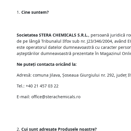
Cine suntem?
Societatea STERA CHEMICALS S.R.L.
, persoană juridică ro
de pe lângă Tribunalul Ilfov sub nr. J23/346/2004, având
este operatorul datelor dumneavoastră cu caracter personal
așteptărilor dumneavoastră prezentate în Magazinul Onlin
Ne puteți contacta oricând la:
Adresă: comuna Jilava, Șoseaua Giurgiului nr. 292, județ I
Tel.: +40 21 457 03 22
E-mail: office@sterachemicals.ro
Cui sunt adresate Produsele noastre?