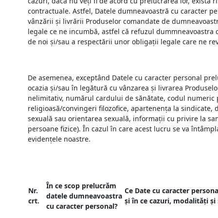
cazuri, dacă nu veți fi de acord cu prelucrarea lor, există
contractuale. Astfel, Datele dumneavoastră cu caracter pers
vânzării și livrării Produselor comandate de dumneavoastr
legale ce ne incumbă, astfel că refuzul dummneavoastra ca
de noi și/sau a respectării unor obligații legale care ne rev
De asemenea, exceptând Datele cu caracter personal prelucr
ocazia și/sau în legătură cu vânzarea și livrarea Produselo
nelimitativ, numărul cardului de sănătate, codul numeric pe
religioasă/convingeri filozofice, apartenența la sindicate,
sexuală sau orientarea sexuală, informații cu privire la sa
persoane fizice). În cazul în care acest lucru se va întâmp
evidențele noastre.
În ce scop prelucrăm
Nr.
Ce Date cu caracter persona
datele dumneavoastra
crt.
și în ce cazuri, modalități și
cu caracter personal?