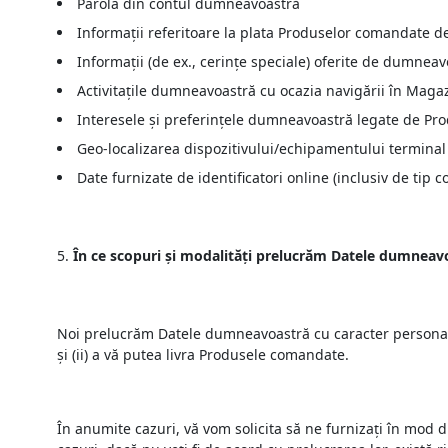
Parola din contul dumneavoastră
Informații referitoare la plata Produselor comandate 
Informații (de ex., cerințe speciale) oferite de dumneavo
Activitațile dumneavoastră cu ocazia navigării în Maga
Interesele și preferințele dumneavoastră legate de Pr
Geo-localizarea dispozitivului/echipamentului terminal d
Date furnizate de identificatori online (inclusiv de tip 
În ce scopuri și modalități prelucrăm Datele dumneavo
Noi prelucrăm Datele dumneavoastră cu caracter personal 
și (ii) a vă putea livra Produsele comandate.
În anumite cazuri, vă vom solicita să ne furnizați în mod 