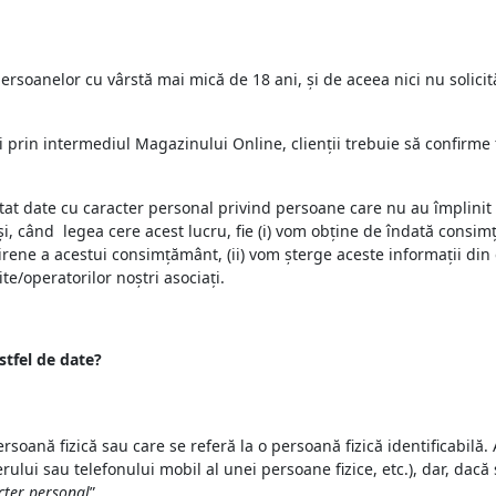
rsoanelor cu vârstă mai mică de 18 ani, și de aceea nici nu solici
prin intermediul Magazinului Online, clienţii trebuie să confirme fa
at date cu caracter personal privind persoane care nu au împlinit v
 și, când
legea cere acest lucru, fie (i) vom obține de îndată consi
bțirene a acestui consimțământ, (ii) vom șterge aceste informații di
e/operatorilor noștri asociați.
stfel de date?
ersoană fizică sau care se referă la o persoană fizică identificabilă
ui sau telefonului mobil al unei persoane fizice, etc.), dar, dacă 
cter personal
”.