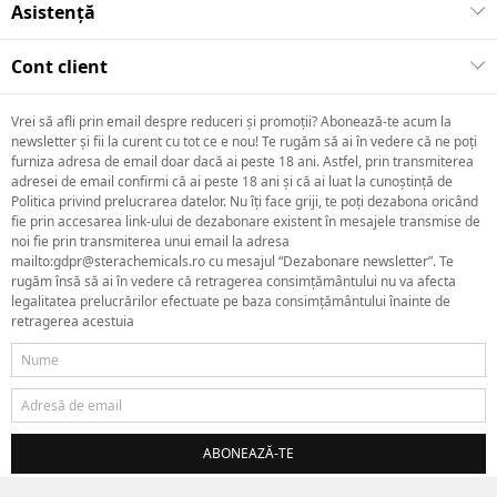
Asistență
Cont client
Vrei să afli prin email despre reduceri și promoții? Abonează-te acum la
newsletter și fii la curent cu tot ce e nou! Te rugăm să ai în vedere că ne poți
furniza adresa de email doar dacă ai peste 18 ani. Astfel, prin transmiterea
adresei de email confirmi că ai peste 18 ani și că ai luat la cunoștință de
Politica privind prelucrarea datelor. Nu îți face griji, te poți dezabona oricând
fie prin accesarea link-ului de dezabonare existent în mesajele transmise de
noi fie prin transmiterea unui email la adresa
mailto:gdpr@sterachemicals.ro cu mesajul “Dezabonare newsletter”. Te
rugăm însă să ai în vedere că retragerea consimțământului nu va afecta
legalitatea prelucrărilor efectuate pe baza consimțământului înainte de
retragerea acestuia
ABONEAZĂ-TE