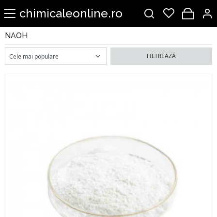
chimicaleonline.ro
NAOH
FILTREAZĂ