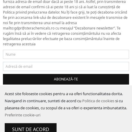
furniza adresa de email doar dacă ai peste 18 ani. Astfel, prin transmiterea
adresei de email confirmi că ai peste 18 ani și că ai luat la cunoștință de
Politica privind prelucrarea datelor. Nu îți face griji, te poți dezabona oricând
fie prin accesarea link-ului de dezabonare existent în mesajele transmise de
noi fie prin transmiterea unui email la adresa
mailto:gdpr@sterachemicals.ro cu mesajul “Dezabonare newsletter”. Te
rugăm însă să ai în vedere că retragerea consimțământului nu va afecta
legalitatea prelucrărilor efectuate pe baza consimțământului înainte de
retragerea acestuia
ABONEAZĂ-TE
Acest site foloseste cookies pentru a va oferi functionalitatea dorita.
Navigand in continuare, sunteti de acord cu
Politica de cookies
si cu
plasarea de cookies, cu scopul de a va oferi o experienta imbunatatita.
Preferinte cookie-uri
SUNT DE ACORD