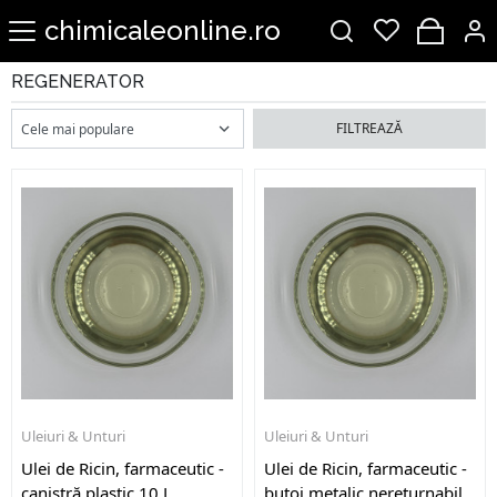
chimicaleonline.ro
REGENERATOR
FILTREAZĂ
Uleiuri & Unturi
Uleiuri & Unturi
Ulei de Ricin, farmaceutic -
Ulei de Ricin, farmaceutic -
canistră plastic 10 L
butoi metalic nereturnabil