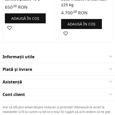
225 kg
,00
650
RON
,00
4.700
RON
ADAUGĂ ÎN COȘ
ADAUGĂ ÎN COȘ
Informații utile
Plată și livrare
Asistență
Cont client
Vrei să afli prin email despre reduceri și promoții? Abonează-te acum la
newsletter și fii la curent cu tot ce e nou! Te rugăm să ai în vedere că ne poți