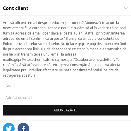
Cont client
Vrei să afli prin email despre reduceri și promoții? Abonează-te acum la
newsletter și fii la curent cu tot ce e nou! Te rugăm să ai în vedere că ne poți
furniza adresa de email doar dacă ai peste 18 ani. Astfel, prin transmiterea
adresei de email confirmi că ai peste 18 ani și că ai luat la cunoștință de
Politica privind prelucrarea datelor. Nu îți face griji, te poți dezabona oricând
fie prin accesarea link-ului de dezabonare existent în mesajele transmise de
noi fie prin transmiterea unui email la adresa
mailto:gdpr@sterachemicals.ro cu mesajul “Dezabonare newsletter”. Te
rugăm însă să ai în vedere că retragerea consimțământului nu va afecta
legalitatea prelucrărilor efectuate pe baza consimțământului înainte de
retragerea acestuia
ABONEAZĂ-TE